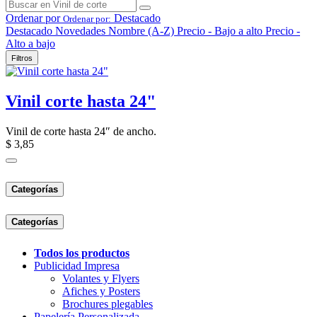
Ordenar por
Destacado
Ordenar por:
Destacado
Novedades
Nombre (A-Z)
Precio - Bajo a alto
Precio -
Alto a bajo
Filtros
Vinil corte hasta 24"
Vinil de corte hasta 24″ de ancho.
$
3,85
Categorías
Categorías
Todo​s lo​s ​productos
Publicidad Impresa
Volantes y Flyers
Afiches y Posters
Brochures plegables
Papelería Personalizada