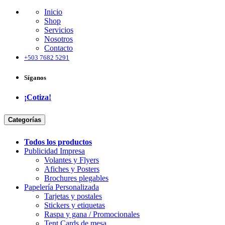
Inicio
Shop
Servicios
Nosotros
Contacto
+503 7682 5291
Síganos
¡Cotiza!
Categorías
Todo​s lo​s ​productos
Publicidad Impresa
Volantes y Flyers
Afiches y Posters
Brochures plegables
Papelería Personalizada
Tarjetas y postales
Stickers y etiquetas
Raspa y gana / Promocionales
Tent Cards de mesa