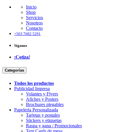
Inicio
Shop
Servicios
Nosotros
Contacto
+503 7682 5291
Síganos
¡Cotiza!
Categorías
Todo​s lo​s ​productos
Publicidad Impresa
Volantes y Flyers
Afiches y Posters
Brochures plegables
Papelería Personalizada
Tarjetas y postales
Stickers y etiquetas
Raspa y gana / Promocionales
Tent Cards de mesa