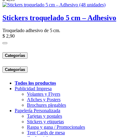
Stickers troquelado 5 cm – Adhesivo
Troquelado adhesivo de 5 cm.
$
2,90
Categorías
Categorías
Todo​s lo​s ​productos
Publicidad Impresa
Volantes y Flyers
Afiches y Posters
Brochures plegables
Papelería Personalizada
Tarjetas y postales
Stickers y etiquetas
Raspa y gana / Promocionales
Tent Cards de mesa