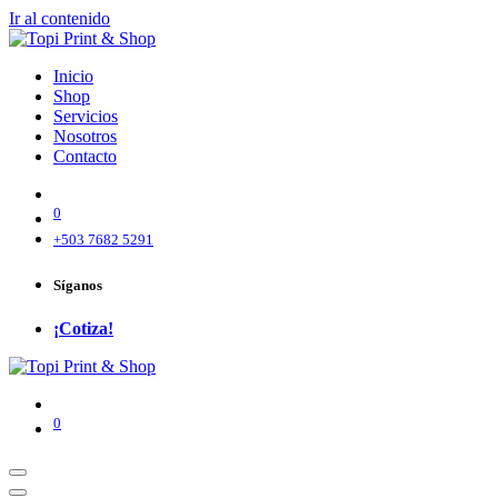
Ir al contenido
Inicio
Shop
Servicios
Nosotros
Contacto
0
+503 7682 5291
Síganos
¡Cotiza!
0